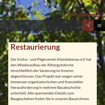
Suchen
Kultur- und Pilgerverein Kleinliebenau e.V.
Zum
PRIMÄR
Inhalt
MENÜ
springen
Restaurierung
Der Kultur- und Pilgerverein Kleinliebenau e.V. hat
den Wiederaufbau der Rittergutskirche
einschließlich der Sanierung im Inneren
abgeschlossen. Das Projekt war wegen seiner
immensen organisatorischen und finanziellen
Herausforderung in mehrere Bauabschnitte
unterteilt. Alle spannenden Details zum
Baugeschehen finden Sie in unseren Bauarchiven.