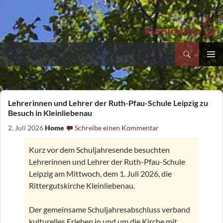
Suchen
Kultur- und Pilgerverein Kleinliebenau e.V.
Zum
PRIMÄR
Inhalt
MENÜ
springen
Lehrerinnen und Lehrer der Ruth-Pfau-Schule Leipzig zu
Besuch in Kleinliebenau
2. Juli 2026
Home
Schreibe einen Kommentar
Kurz vor dem Schuljahresende besuchten
Lehrerinnen und Lehrer der Ruth-Pfau-Schule
Leipzig am Mittwoch, dem 1. Juli 2026, die
Rittergutskirche Kleinliebenau.
Der gemeinsame Schuljahresabschluss verband
kulturelles Erleben in und um die Kirche mit