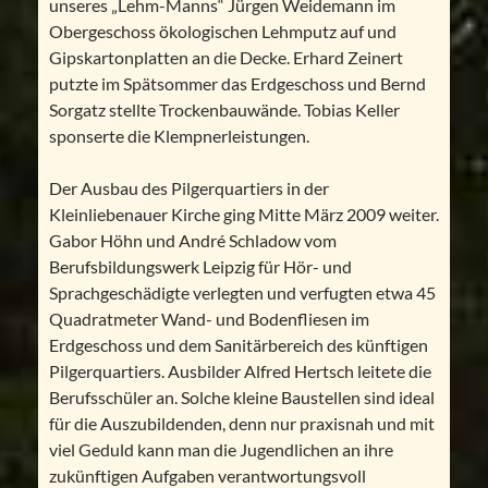
unseres „Lehm-Manns“ Jürgen Weidemann im
Obergeschoss ökologischen Lehmputz auf und
Gipskartonplatten an die Decke. Erhard Zeinert
putzte im Spätsommer das Erdgeschoss und Bernd
Sorgatz stellte Trockenbauwände. Tobias Keller
sponserte die Klempnerleistungen.
Der Ausbau des Pilgerquartiers in der
Kleinliebenauer Kirche ging Mitte März 2009 weiter.
Gabor Höhn und André Schladow vom
Berufsbildungswerk Leipzig für Hör- und
Sprachgeschädigte verlegten und verfugten etwa 45
Quadratmeter Wand- und Bodenfliesen im
Erdgeschoss und dem Sanitärbereich des künftigen
Pilgerquartiers. Ausbilder Alfred Hertsch leitete die
Berufsschüler an. Solche kleine Baustellen sind ideal
für die Auszubildenden, denn nur praxisnah und mit
viel Geduld kann man die Jugendlichen an ihre
zukünftigen Aufgaben verantwortungsvoll