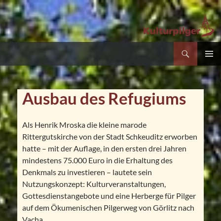
Suchen
Kultur- und Pilgerverein Kleinliebenau e.V.
Zum
PRIMÄR
Inhalt
MENÜ
springen
Ausbau des Refugiums
Als Henrik Mroska die kleine marode
Rittergutskirche von der Stadt Schkeuditz erworben
hatte – mit der Auflage, in den ersten drei Jahren
mindestens 75.000 Euro in die Erhaltung des
Denkmals zu investieren – lautete sein
Nutzungskonzept: Kulturveranstaltungen,
Gottesdienstangebote und eine Herberge für Pilger
auf dem Ökumenischen Pilgerweg von Görlitz nach
Vacha.