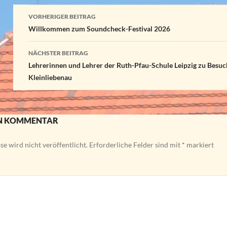
Beitragsnavigation
VORHERIGER BEITRAG
Willkommen zum Soundcheck-Festival 2026
NÄCHSTER BEITRAG
Lehrerinnen und Lehrer der Ruth-Pfau-Schule Leipzig zu Besuc
Kleinliebenau
EN KOMMENTAR
e wird nicht veröffentlicht.
Erforderliche Felder sind mit
*
markiert