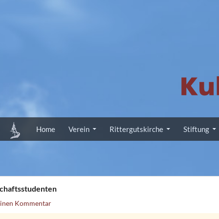
Zum Inhalt springen
Home
Verein
Rittergutskirche
Stiftung
chaftsstudenten
einen Kommentar