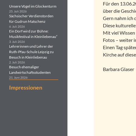
Für den 13.06.2
Unsere Vögel im Glockenturm
über die Geschi
25. Juli 2026
Sächsischer Verdienstorden
Gern nahm ich d
für Gudrun Matschenz
Diese kulturelle
6. Juli 2026
Ein Dorf wird zur Bühne:
Mit viel Wissen
Musikfestival in Kleinliebenau“
Fotos – weiter 
3. Juli 2026
Lehrerinnen und Lehrer der
Einen Tag späte
Ruth-Pfau-Schule Leipzig zu
Kirche auf dies
Besuch in Kleinliebenau
2. Juli 2026
Besuch ehemaliger
Barbara Glaser
Landwirtschaftsstudenten
21. Juni 2026
Impressionen