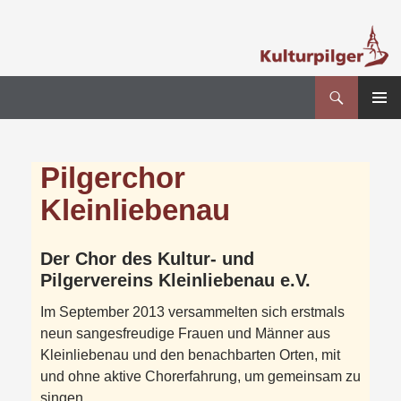
Suchen
Kultur- und Pilgerverein Kleinliebenau e.V.
Zum
PRIMÄR
Inhalt
MENÜ
springen
Pilgerchor
Kleinliebenau
Der Chor des Kultur- und
Pilgervereins Kleinliebenau e.V.
Im September 2013 versammelten sich erstmals
neun sangesfreudige Frauen und Männer aus
Kleinliebenau und den benachbarten Orten, mit
und ohne aktive Chorerfahrung, um gemeinsam zu
singen.