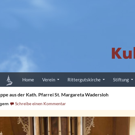
Zum Inhalt springen
Home
Verein
Rittergutskirche
Stiftung
ppe aus der Kath. Pfarrei St. Margareta Wadersloh
Schreibe einen Kommentar
lgern