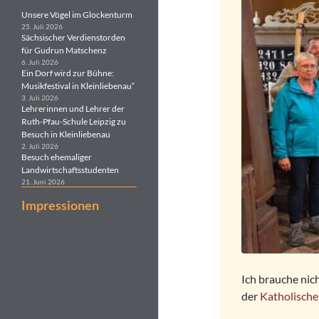
Unsere Vögel im Glockenturm
25. Juli 2026
Sächsischer Verdienstorden
für Gudrun Matschenz
6. Juli 2026
Ein Dorf wird zur Bühne:
Musikfestival in Kleinliebenau“
3. Juli 2026
Lehrerinnen und Lehrer der
Ruth-Pfau-Schule Leipzig zu
Besuch in Kleinliebenau
2. Juli 2026
Besuch ehemaliger
Landwirtschaftsstudenten
21. Juni 2026
Impressionen
Ich brauche nich
der
Katholische