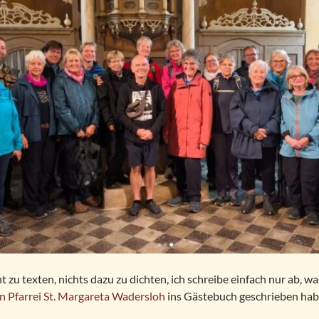
t zu texten, nichts dazu zu dichten, ich schreibe einfach nur ab, wa
n Pfarrei St. Margareta Wadersloh
ins Gästebuch geschrieben habe