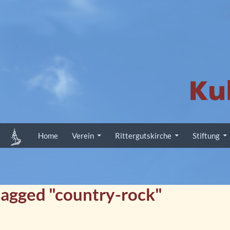
Zum Inhalt springen
Home
Verein
Rittergutskirche
Stiftung
tagged "country-rock"