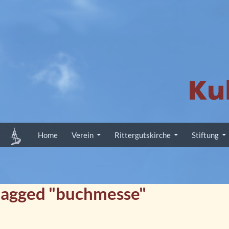
Zum Inhalt springen
Home
Verein
Rittergutskirche
Stiftung
tagged "buchmesse"