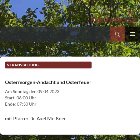
Suchen
Kultur- und Pilgerverein Kleinliebenau e.V.
Zum
PRIMÄR
Inhalt
MENÜ
springen
VERANSTALTUNG
Ostermorgen-Andacht und Osterfeuer
Am Sonntag den 09.04.2023
Start: 06:00 Uhr
Ende: 07:30 Uhr
mit Pfarrer Dr. Axel Meißner