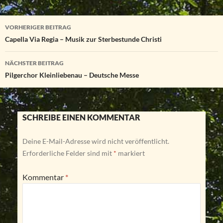
Beitragsnavigation
VORHERIGER BEITRAG
Capella Via Regia – Musik zur Sterbestunde Christi
NÄCHSTER BEITRAG
Pilgerchor Kleinliebenau – Deutsche Messe
SCHREIBE EINEN KOMMENTAR
Deine E-Mail-Adresse wird nicht veröffentlicht.
Erforderliche Felder sind mit
*
markiert
Kommentar
*