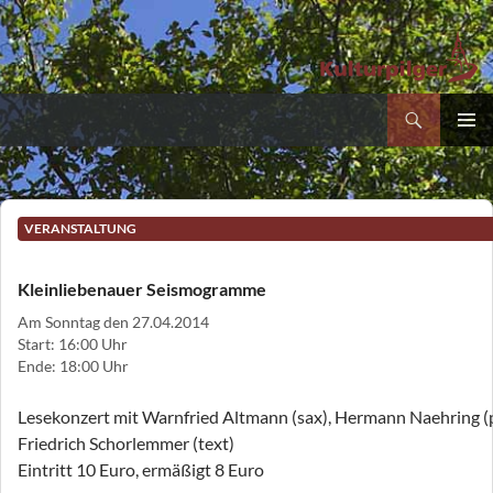
Suchen
Kultur- und Pilgerverein Kleinliebenau e.V.
Zum
PRIMÄR
Inhalt
MENÜ
springen
VERANSTALTUNG
Kleinliebenauer Seismogramme
Am Sonntag den 27.04.2014
Start: 16:00 Uhr
Ende: 18:00 Uhr
Lesekonzert mit Warnfried Altmann (sax), Hermann Naehring (
Friedrich Schorlemmer (text)
Eintritt 10 Euro, ermäßigt 8 Euro