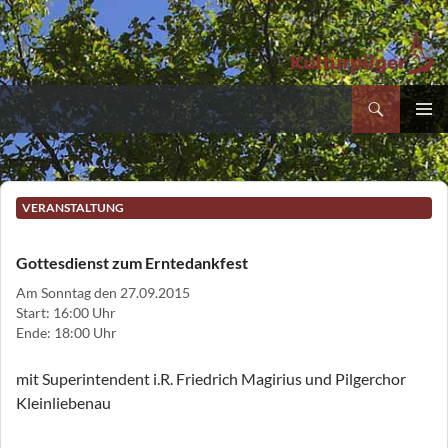
Suchen
Kultur- und Pilgerverein Kleinliebenau e.V.
Zum
PRIMÄR
Inhalt
MENÜ
springen
VERANSTALTUNG
Gottesdienst zum Erntedankfest
Am Sonntag den 27.09.2015
Start: 16:00 Uhr
Ende: 18:00 Uhr
mit Superintendent i.R. Friedrich Magirius und Pilgerchor
Kleinliebenau