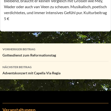
bleibend, braucht er keinen Vergleich mit Größen wie Mey,
Wader oder auch van Veen zu scheuen. Musikalisch, poetisch
verdichtetes, und immer intensives Gefühl pur. Kulturbeitrag
5 €
Beitragsnavigation
VORHERIGER BEITRAG
Gottesdienst zum Reformationstag
NÄCHSTER BEITRAG
Adventskonzert mit Capella Via Regia
Veranstaltungen