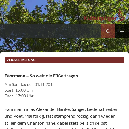
Suchen
Kultur- und Pilgerverein Kleinliebenau e.V.
Zum
PRIMÄR
Inhalt
MENÜ
springen
VERANSTALTUNG
Fährmann – So weit die Füße tragen
Am Sonntag den 01.11.2015
Start: 15:00 Uhr
Ende: 17:00 Uhr
Fährmann alias Alexander Bärike: Sänger, Liederschreiber
und Poet. Mal folkig, fast stampfend rockig, dann wieder
stiller, dem Chanson nahe, dabei stets bei sich selbst