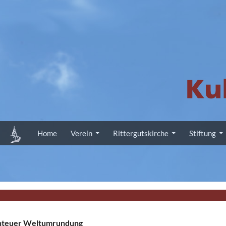
Zum Inhalt springen
Home
Verein
Rittergutskirche
Stiftung
enteuer Weltumrundung