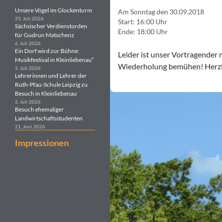
Unsere Vögel im Glockenturm
Am Sonntag den 30.09.2018
25. Juli 2026
Start: 16:00 Uhr
Sächsischer Verdienstorden
Ende: 18:00 Uhr
für Gudrun Matschenz
6. Juli 2026
Ein Dorf wird zur Bühne:
Leider ist unser Vortragender 
Musikfestival in Kleinliebenau“
Wiederholung bemühen! Herzli
3. Juli 2026
Lehrerinnen und Lehrer der
Ruth-Pfau-Schule Leipzig zu
Besuch in Kleinliebenau
2. Juli 2026
Besuch ehemaliger
Landwirtschaftsstudenten
21. Juni 2026
Impressionen