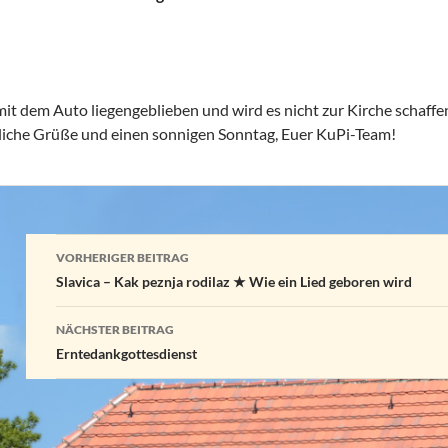
mit dem Auto liegengeblieben und wird es nicht zur Kirche schaffen
che Grüße und einen sonnigen Sonntag, Euer KuPi-Team!
Beitragsnavigation
VORHERIGER BEITRAG
Slavica – Kak peznja rodilaz ★ Wie ein Lied geboren wird
NÄCHSTER BEITRAG
Erntedankgottesdienst