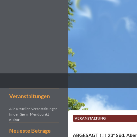
Suchen
Kultur- und Pilgerverein Kleinliebenau e.V.
Veranstaltungen
Alle aktuellen Veranstaltungen
finden Sie im Menüpunkt
VERANSTALTUNG
Kultur.
Neueste Beträge
ABGESAGT ! ! ! 23° Süd. Ab