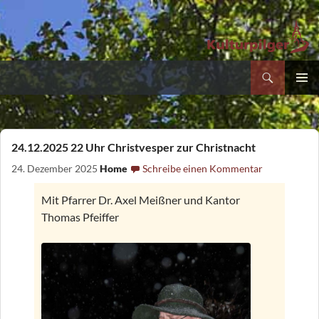
Suchen
Kultur- und Pilgerverein Kleinliebenau e.V.
Zum
PRIMÄR
Inhalt
MENÜ
springen
24.12.2025 22 Uhr Christvesper zur Christnacht
24. Dezember 2025
Home
Schreibe einen Kommentar
Mit Pfarrer Dr. Axel Meißner und Kantor
Thomas Pfeiffer