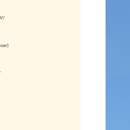
V.!
ßner)
T