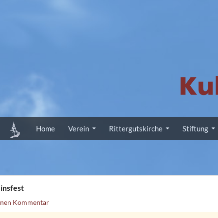
Zum Inhalt springen
Home
Verein
Rittergutskirche
Stiftung
insfest
einen Kommentar