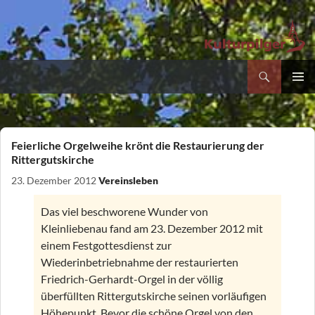
Suchen
Kultur- und Pilgerverein Kleinliebenau e.V.
Zum
PRIMÄR
Inhalt
MENÜ
springen
Feierliche Orgelweihe krönt die Restaurierung der
Rittergutskirche
23. Dezember 2012
Vereinsleben
Das viel beschworene Wunder von
Kleinliebenau fand am 23. Dezember 2012 mit
einem Festgottesdienst zur
Wiederinbetriebnahme der restaurierten
Friedrich-Gerhardt-Orgel in der völlig
überfüllten Rittergutskirche seinen vorläufigen
Höhepunkt. Bevor die schöne Orgel von den